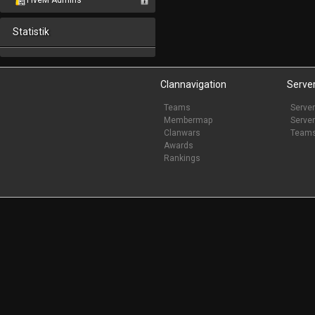
FiveM Admins
Statistik
Clannavigation
Serve
Teams
Server
Membermap
Server
Clanwars
Team
Awards
Rankings