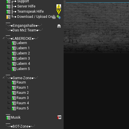
╔-● Support
╠-● Server Hilfe
╠-● Teamspeak Hilfe
╚-● Download / Upload Only
___
˙·٠•●Eingangshalle●•٠·˙
˙·٠•●Das Mx2 Team●•٠·˙
___
˙·٠•●LABERECKE●•٠·˙
Labern
Labern 1
Labern 2
Labern 3
Labern 4
Labern 5
___
˙·٠•●Game-Zone●•٠·˙
Raum
Raum 1
Raum 2
Raum 3
Raum 4
Raum 5
___
Musik
___
˙·٠•●BOT-Zone●•٠·˙