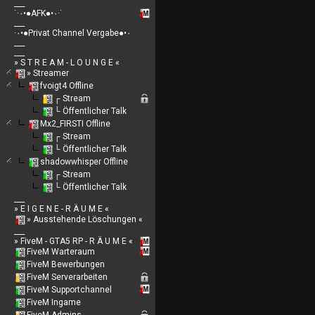
___
˙·٠•●AFK●•٠·˙
___
·٠•●Privat Channel Vergabe●•٠
___
___
» S T R E A M - L O U N G E «
» Streamer
fvoigt4 Offline
┌ Stream
└ Öffentlicher Talk
Mx2_FIRSTI Offline
┌ Stream
└ Öffentlicher Talk
shadowwhisper Offline
┌ Stream
└ Öffentlicher Talk
___
» E I G E N E - R Ä U M E «
» Ausstehende Löschungen «
___
» FiveM - GTA5 RP - R Ä U M E «
FiveM Warteraum
FiveM Bewerbungen
FiveM Serverarbeiten
FiveM Supportchannel
FiveM Ingame