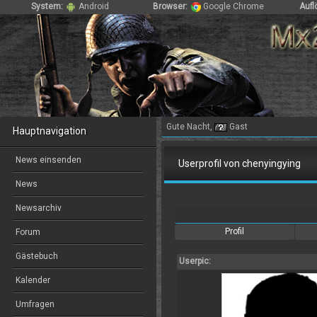
System:
Android
Browser:
Google Chrome
Aufl
Gute Nacht,
Gast
Hauptnavigation
News einsenden
Userprofil von chenyingying
News
Newsarchiv
Profil
Forum
Gästebuch
Userpic:
Kalender
Umfragen