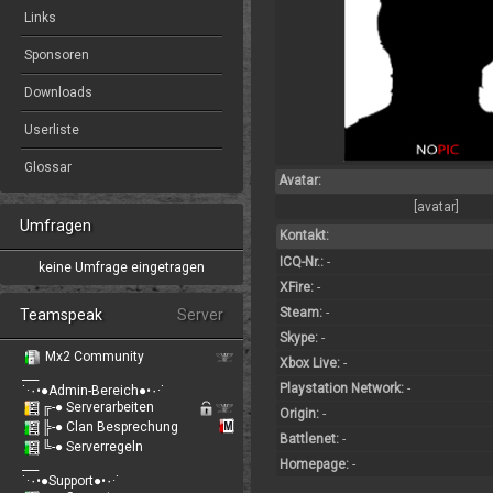
Links
Sponsoren
Downloads
Userliste
Glossar
Avatar:
[avatar]
Umfragen
Kontakt:
ICQ-Nr.:
-
keine Umfrage eingetragen
XFire:
-
Steam:
-
Teamspeak
Server
Skype:
-
Mx2 Community
Xbox Live:
-
___
Playstation Network:
-
˙·٠•●Admin-Bereich●•٠·˙
╔-● Serverarbeiten
Origin:
-
╠-● Clan Besprechung
Battlenet:
-
╚-● Serverregeln
Homepage:
-
___
˙·٠•●Support●•٠·˙